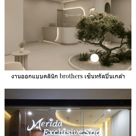
งานออกแบบคลินิก brothers เซ็นทรัลปิ่นเกล้า